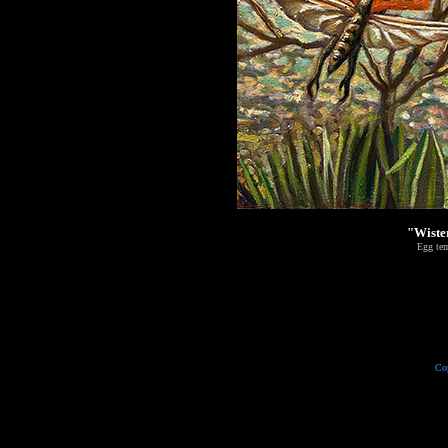
"Wiste
Egg tem
Cop